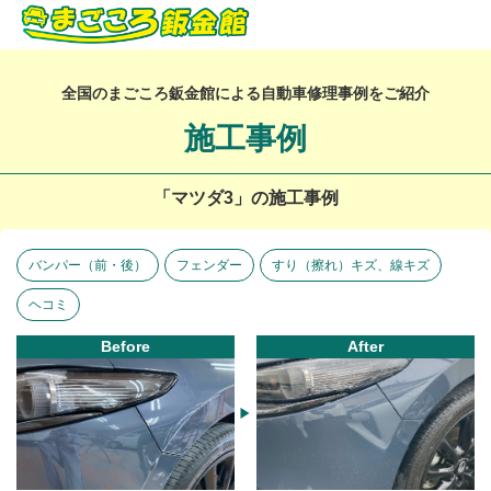
全国のまごころ鈑金館による自動車修理事例をご紹介
施工事例
「マツダ3」の施工事例
バンパー（前・後）
フェンダー
すり（擦れ）キズ、線キズ
ヘコミ
Before
After