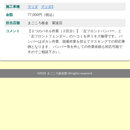
施工車種
マツダ
マツダ3
金額
77,000円（税込）
担当店舗
まごころ板金 紫波店
コメント
【２つのパネル作業（２区分）】「左フロントバンパー」と
「左フロントフェンダー」のヘコミを伴うキズ修理です。 バ
ンパーはボカシ作業、脱着作業を控えてマスキングでの対応事
例となります。 バンパー等を外しての作業依頼も対応可能で
すのでご相談下さい。
©2026 まごころ鈑金館 All rights reserved.