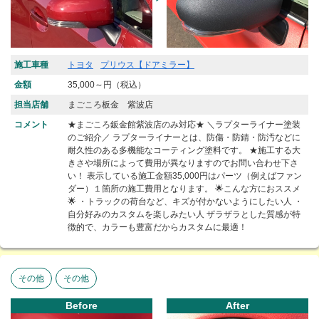
施工車種
トヨタ
プリウス【ドアミラー】
金額
35,000～円（税込）
担当店舗
まごころ板金 紫波店
コメント
★まごころ鈑金館紫波店のみ対応★ ＼ラプターライナー塗装
のご紹介／ ラプターライナーとは、防傷・防錆・防汚などに
耐久性のある多機能なコーティング塗料です。 ★施工する大
きさや場所によって費用が異なりますのでお問い合わせ下さ
い！ 表示している施工金額35,000円はパーツ（例えばファン
ダー）１箇所の施工費用となります。 🌟こんな方におススメ
🌟 ・トラックの荷台など、キズが付かないようにしたい人 ・
自分好みのカスタムを楽しみたい人 ザラザラとした質感が特
徴的で、カラーも豊富だからカスタムに最適！
その他
その他
Before
After