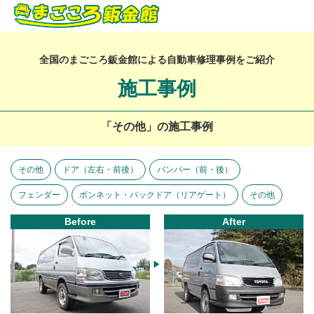
全国のまごころ鈑金館による自動車修理事例をご紹介
施工事例
「その他」の施工事例
その他
ドア（左右・前後）
バンパー（前・後）
フェンダー
ボンネット・バックドア（リアゲート）
その他
Before
After