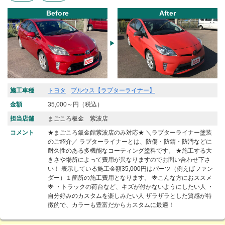
Before
After
施工車種
トヨタ
プルウス【ラプターライナー】
金額
35,000～円（税込）
担当店舗
まごころ板金 紫波店
コメント
★まごころ鈑金館紫波店のみ対応★ ＼ラプターライナー塗装
のご紹介／ ラプターライナーとは、防傷・防錆・防汚などに
耐久性のある多機能なコーティング塗料です。 ★施工する大
きさや場所によって費用が異なりますのでお問い合わせ下さ
い！ 表示している施工金額35,000円はパーツ（例えばファン
ダー）１箇所の施工費用となります。 🌟こんな方におススメ
🌟 ・トラックの荷台など、キズが付かないようにしたい人 ・
自分好みのカスタムを楽しみたい人 ザラザラとした質感が特
徴的で、カラーも豊富だからカスタムに最適！