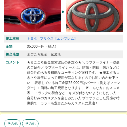
施工車種
トヨタ
プリウス【エンブレム】
金額
35,000～円（税込）
担当店舗
まごころ板金 紫波店
コメント
★まごころ鈑金館紫波店のみ対応★ ＼ラプターライナー塗装
のご紹介／ ラプターライナーとは、防傷・防錆・防汚などに
耐久性のある多機能なコーティング塗料です。 ★施工する大
きさや場所によって費用が異なりますのでお問い合わせ下さ
い！ 表示している施工金額35,000円はパーツ（例えばファン
ダー）１箇所の施工費用となります。 🌟こんな方におススメ
🌟 ・トラックの荷台など、キズが付かないようにしたい人 ・
自分好みのカスタムを楽しみたい人 ザラザラとした質感が特
徴的で、カラーも豊富だからカスタムに最適！
その他
その他