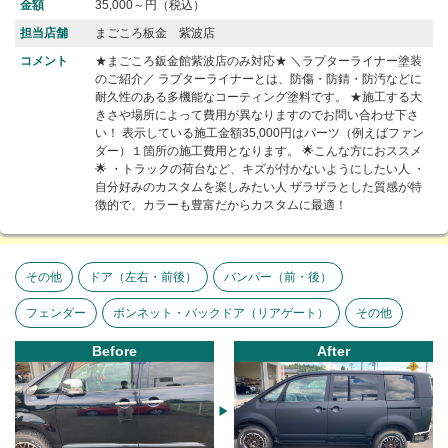
金額
35,000～円（税込）
担当店舗
まごころ板金 紫波店
コメント
★まごころ鈑金館紫波店のみ対応★ ＼ラプターライナー塗装
のご紹介／ ラプターライナーとは、防傷・防錆・防汚などに
耐久性のある多機能なコーティング塗料です。 ★施工する大
きさや場所によって費用が異なりますのでお問い合わせ下さ
い！ 表示している施工金額35,000円はパーツ（例えばファン
ダー）１箇所の施工費用となります。 🌟こんな方におススメ
🌟 ・トラックの荷台など、キズが付かないようにしたい人 ・
自分好みのカスタムを楽しみたい人 ザラザラとした質感が特
徴的で、カラーも豊富だからカスタムに最適！
その他
ドア（左右・前後）
バンパー（前・後）
フェンダー
ボンネット・バックドア（リアゲート）
その他
Before
After