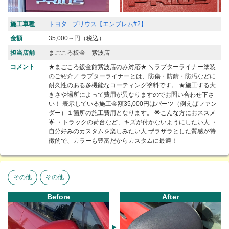
施工車種
トヨタ
プリウス【エンブレム#2】
金額
35,000～円（税込）
担当店舗
まごころ板金 紫波店
コメント
★まごころ鈑金館紫波店のみ対応★ ＼ラプターライナー塗装
のご紹介／ ラプターライナーとは、防傷・防錆・防汚などに
耐久性のある多機能なコーティング塗料です。 ★施工する大
きさや場所によって費用が異なりますのでお問い合わせ下さ
い！ 表示している施工金額35,000円はパーツ（例えばファン
ダー）１箇所の施工費用となります。 🌟こんな方におススメ
🌟 ・トラックの荷台など、キズが付かないようにしたい人 ・
自分好みのカスタムを楽しみたい人 ザラザラとした質感が特
徴的で、カラーも豊富だからカスタムに最適！
その他
その他
Before
After