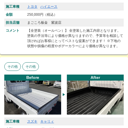
施工車種
トヨタ
ハイエース
金額
250,000円（税込）
担当店舗
まごころ板金 紫波店
コメント
【全塗装（オールペン）】 全塗装した施工内容となります。
塗装の手法等により価格が異なりますので、予算等を相談して
頂ければお客様にとってベストな提案ができます！ ※下地の
状態や損傷の程度やボデーカラーにより価格が異なります。
その他
その他
Before
After
施工車種
スズキ
キャリィ