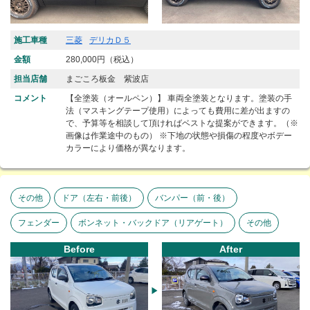
施工車種
三菱
デリカＤ５
金額
280,000円（税込）
担当店舗
まごころ板金 紫波店
コメント
【全塗装（オールペン）】 車両全塗装となります。塗装の手
法（マスキングテープ使用）によっても費用に差が出ますの
で、予算等を相談して頂ければベストな提案ができます。（※
画像は作業途中のもの） ※下地の状態や損傷の程度やボデー
カラーにより価格が異なります。
その他
ドア（左右・前後）
バンパー（前・後）
フェンダー
ボンネット・バックドア（リアゲート）
その他
Before
After