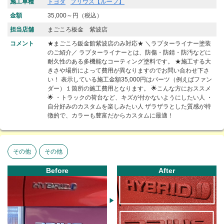
施工車種
トヨタ
プリウス【ルーフ】
金額
35,000～円（税込）
担当店舗
まごころ板金 紫波店
コメント
★まごころ鈑金館紫波店のみ対応★ ＼ラプターライナー塗装
のご紹介／ ラプターライナーとは、防傷・防錆・防汚などに
耐久性のある多機能なコーティング塗料です。 ★施工する大
きさや場所によって費用が異なりますのでお問い合わせ下さ
い！ 表示している施工金額35,000円はパーツ（例えばファン
ダー）１箇所の施工費用となります。 🌟こんな方におススメ
🌟 ・トラックの荷台など、キズが付かないようにしたい人 ・
自分好みのカスタムを楽しみたい人 ザラザラとした質感が特
徴的で、カラーも豊富だからカスタムに最適！
その他
その他
Before
After