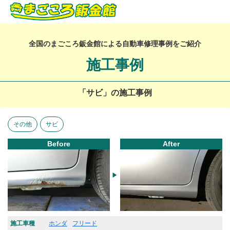
全国のまごころ鈑金館による自動車修理事例をご紹介
施工事例
「サビ」の施工事例
その他
サビ
Before
After
施工車種
ホンダ
フリード