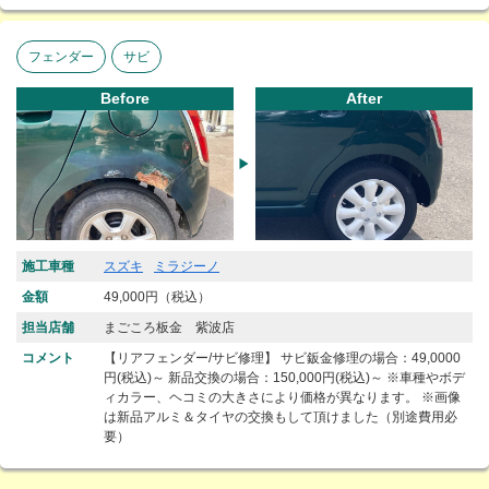
フェンダー
サビ
Before
After
施工車種
スズキ
ミラジーノ
金額
49,000円（税込）
担当店舗
まごころ板金 紫波店
コメント
【リアフェンダー/サビ修理】 サビ鈑金修理の場合：49,0000
円(税込)～ 新品交換の場合：150,000円(税込)～ ※車種やボデ
ィカラー、ヘコミの大きさにより価格が異なります。 ※画像
は新品アルミ＆タイヤの交換もして頂けました（別途費用必
要）