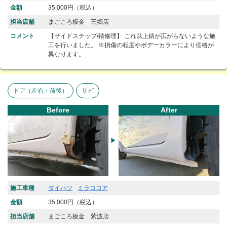
金額
35,000円（税込）
担当店舗
まごころ板金 三郷店
コメント
【サイドステップ/錆修理】 これ以上錆が広がらないような施
工を行いました。 ※損傷の程度やボデーカラーにより価格が
異なります。
ドア（左右・前後）
サビ
Before
After
施工車種
ダイハツ
ミラココア
金額
35,000円（税込）
担当店舗
まごころ板金 紫波店