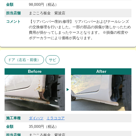
金額
98,000円（税込）
担当店舗
まごころ板金 紫波店
コメント
【リアバンパー/割れ修理】 リアバンパーおよびテールレンズ
の交換修理を行いました。一部の部品の損傷が激しかったため
費用が掛かってしまったケースとなります。 ※損傷の程度や
ボデーカラーにより価格が異なります。
ドア（左右・前後）
サビ
Before
After
施工車種
ダイハツ
ミラココア
金額
35,000円（税込）
担当店舗
まごころ板金 紫波店