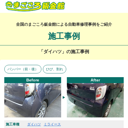
全国のまごころ鈑金館による自動車修理事例をご紹介
施工事例
「ダイハツ」の施工事例
バンパー（前・後）
ひび、割れ
Before
After
施工車種
ダイハツ
ミライース