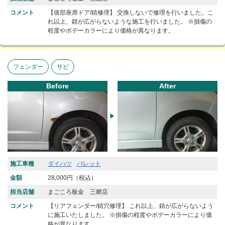
コメント
【後部座席ドア/錆修理】 交換しないで修理を行いました。こ
れ以上、錆が広がらないような施工を行いました。 ※損傷の
程度やボデーカラーにより価格が異なります。
フェンダー
サビ
Before
After
施工車種
ダイハツ
パレット
金額
28,000円（税込）
担当店舗
まごころ板金 三郷店
コメント
【リアフェンダー/錆穴修理】 これ以上、錆が広がらないよう
に施工いたしました。 ※損傷の程度やボデーカラーにより価
格が異なります。