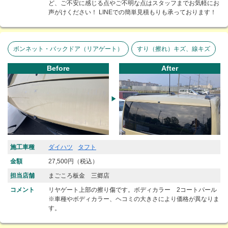
ど、ご不安に感じる点やご不明な点はスタッフまでお気軽にお
声がけください！ LINEでの簡単見積もりも承っております！
ボンネット・バックドア（リアゲート）
すり（擦れ）キズ、線キズ
Before
After
施工車種
ダイハツ
タフト
金額
27,500円（税込）
担当店舗
まごころ板金 三郷店
コメント
リヤゲート上部の擦り傷です。ボディカラー 2コートパール
※車種やボディカラー、ヘコミの大きさにより価格が異なりま
す。