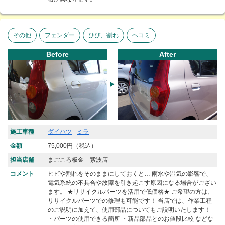
その他
フェンダー
ひび、割れ
ヘコミ
Before
After
施工車種
ダイハツ
ミラ
金額
75,000円（税込）
担当店舗
まごころ板金 紫波店
コメント
ヒビや割れをそのままにしておくと… 雨水や湿気の影響で、
電気系統の不具合や故障を引き起こす原因になる場合がござい
ます。 ★リサイクルパーツを活用で低価格★ ご希望の方は、
リサイクルパーツでの修理も可能です！ 当店では、作業工程
のご説明に加えて、使用部品についてもご説明いたします！
・パーツの使用できる箇所 ・新品部品とのお値段比較 などな